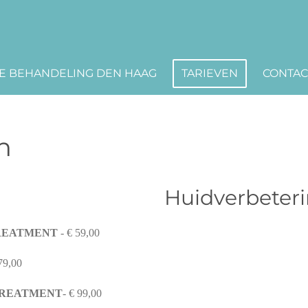
E BEHANDELING DEN HAAG
TARIEVEN
CONTA
n
ng Huidverbetering 
TREATMENT
- € 59,00
 79,00
TREATMENT
- € 99,00