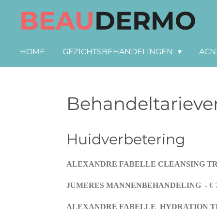
BEAU
DERMO
Ga
direct
naar
HOME
GEZICHTSBEHANDELINGEN
ACN
de
hoofdinhoud
Behandeltarieve
Huidverbeteri
ALEXANDRE FABELLE CLEANSING 
JUMERES MANNENBEHANDELING
- €
ALEXANDRE FABELLE HYDRATION 