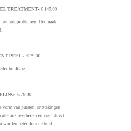
EEL TREATMENT
- € 145,00
van uw huidproblemen. Het maakt
d.
NT PEEL -
€ 79,00
ieder huidtype
ELING
- € 79,00
e vorm van puisten, ontstekingen
n alle onzuiverheden en voelt direct
n worden beter door de huid