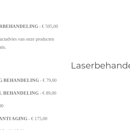
URBEHANDELING
- € 595,00
uctadvies van onze producten
tis.
ing Laserbehandel
NG BEHANDELING
- € 79,00
L BEHANDELING
- € 89,00
00
ANTI AGING
- € 175,00