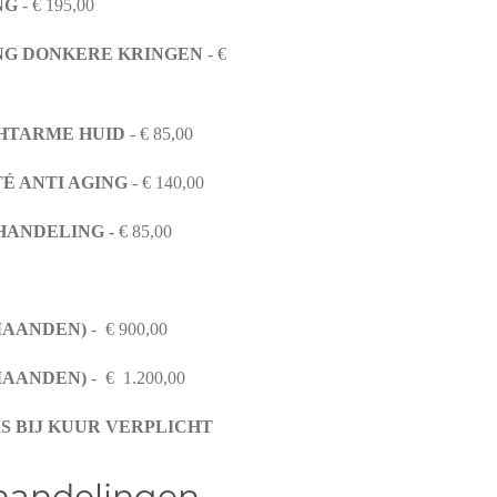
NG
- € 195,00
NG DONKERE KRINGEN
- €
HTARME HUID
- € 85,00
É ANTI AGING
- € 140,00
HANDELING -
€ 85,00
 MAANDEN)
- € 900,00
 MAANDEN)
- € 1.200,00
 BIJ KUUR VERPLICHT
handelingen