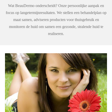
r
r
r
r
:
Wat BeauDermo onderscheidt? Onze persoonlijke aanpak en
e
e
e
e
0
focus op langetermijnresultaten. We stellen een behandelplan op
n
n
n
n
s
maat samen, adviseren producten voor thuisgebruik en
t
monitoren de huid om samen een gezonde, stralende huid te
e
realiseren.
r
r
e
n