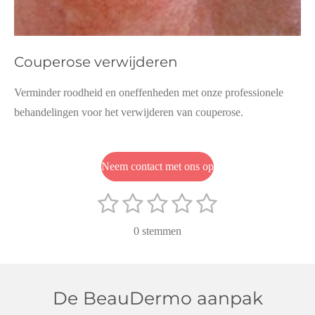
Couperose verwijderen
Verminder roodheid en oneffenheden met onze professionele
behandelingen voor het verwijderen van couperose.
Neem contact met ons op
1
2
3
4
5
S
R
t
s
s
s
s
s
a
e
0 stemmen
m
t
t
t
t
t
t
m
i
e
e
e
e
e
e
n
n
r
r
r
r
r
De BeauDermo aanpak
g